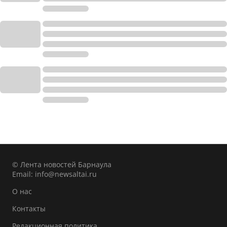
© Лента новостей Барнаула
Email:
info@newsaltai.ru
О нас
Контакты
Редакционная политика