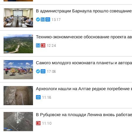
В администрации Барнаула прошло совещание п
13:17
Технико-экономическое обоснование проекта ав
12:24
Самого молодого космонавта планеты и автора
17:08
Археологи нашли на Алтае редкое погребение 
11:18
В Рубцовске на площади Ленина вновь работа
11:10