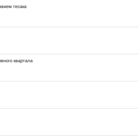
звием тесака
ивного квартала