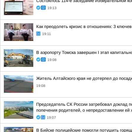
Состоялось 114-е заседание Избирательной ко
19:13
Как преодолеть кризис в отношениях: 3 ключе
19:11
В аэропорту Томска завершен I этап капитальн
19:08
Житель Алтайского края не дотерпел до посадк
19:08
Председатель СК России затребовал доклад по
попечения родителей, о непредоставлении ей
19:07
В Бийске полицейские помогли потушить горящ