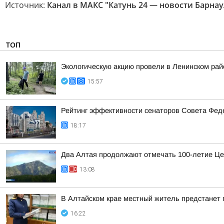
Источник:
Канал в МАКС "Катунь 24 — новости Барнау
ТОП
Экологическую акцию провели в Ленинском рай
15:57
Рейтинг эффективности сенаторов Совета Феде
18:17
Два Алтая продолжают отмечать 100-летие Це
13:08
В Алтайском крае местный житель предстанет
16:22