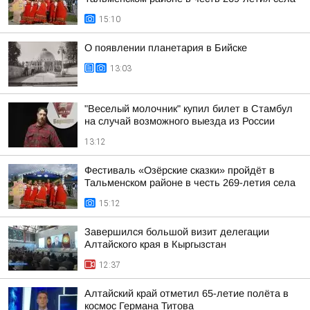
15:10
О появлении планетария в Бийске
13:03
"Веселый молочник" купил билет в Стамбул
на случай возможного выезда из России
13:12
Фестиваль «Озёрские сказки» пройдёт в
Тальменском районе в честь 269-летия села
15:12
Завершился большой визит делегации
Алтайского края в Кыргызстан
12:37
Алтайский край отметил 65-летие полёта в
космос Германа Титова