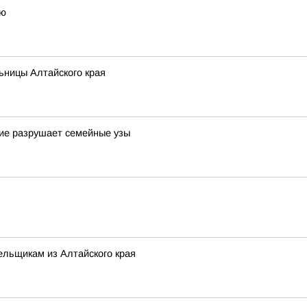
ью
ьницы Алтайского края
шие разрушает семейные узы
ельщикам из Алтайского края