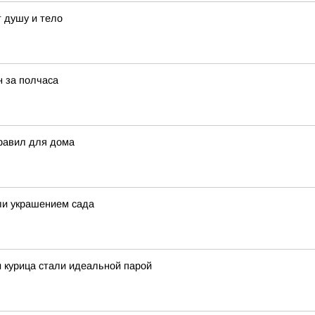
т душу и тело
н за полчаса
правил для дома
ли украшением сада
и курица стали идеальной парой