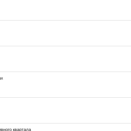
ах
ивного квартала