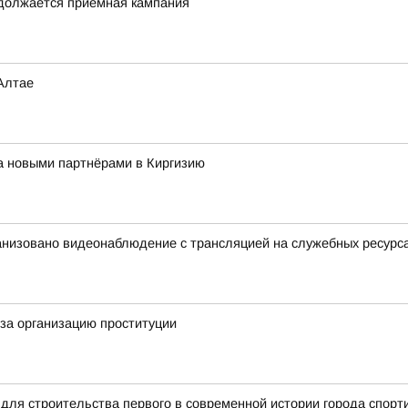
одолжается приёмная кампания
Алтае
за новыми партнёрами в Киргизию
анизовано видеонаблюдение с трансляцией на служебных ресурс
за организацию проституции
для строительства первого в современной истории города спорт