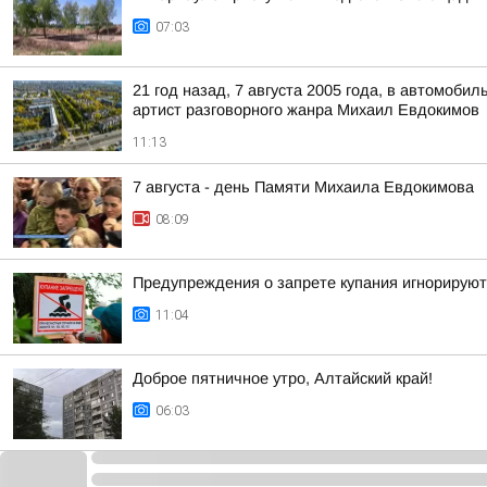
07:03
21 год назад, 7 августа 2005 года, в автомоб
артист разговорного жанра Михаил Евдокимов
11:13
7 августа - день Памяти Михаила Евдокимова
08:09
Предупреждения о запрете купания игнорируют
11:04
Доброе пятничное утро, Алтайский край!
06:03