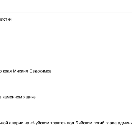
чистки
го края Михаил Евдокимов
 в каменном ящике
ильной аварии на «Чуйском тракте» под Бийском погиб глава адми