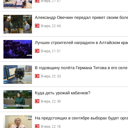
Вчера, 21:57
Александр Овечкин передал привет своим боле
Вчера, 22:46
Лучших строителей наградили в Алтайском кра
Вчера, 21:51
В годовщину полёта Германа Титова в его селе
Вчера, 22:33
Куда деть урожай кабачков?
Вчера, 22:39
На предстоящих в сентябре выборах будет орг
Вчера, 22:18