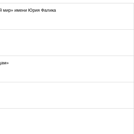
ий мир» имени Юрия Фалика
дам»