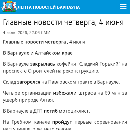
Главные новости четверга, 4 июня
СМИ
4 июня 2026, 22:06
Главные новости четверга , 4
июня
В Барнауле и Алтайском крае
В Барнауле
закрылась
кофейня "Сладкий Горький" на
проспекте Строителей на реконструкцию.
Склад
загорелся
на Павловском тракте в Барнауле.
Четыре организации
избежали
штрафа на 60 млн за
ущерб природе Алтая
.
В Барнауле в ДТП
погиб
мотоциклист.
На Гребном канале
пройдут
первые соревнования
наступившего летнего сезона.