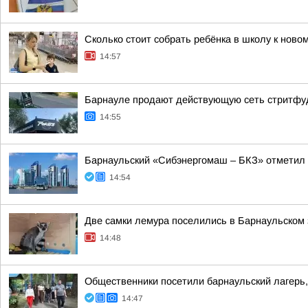
Сколько стоит собрать ребёнка в школу к ново
14:57
Барнауле продают действующую сеть стритфуд
14:55
Барнаульский «Сибэнергомаш – БКЗ» отметил 
14:54
Две самки лемура поселились в Барнаульском 
14:48
Общественники посетили барнаульский лагерь,
14:47