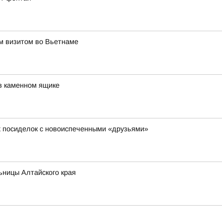
им визитом во Вьетнаме
в каменном ящике
х посиделок с новоиспеченными «друзьями»
ьницы Алтайского края