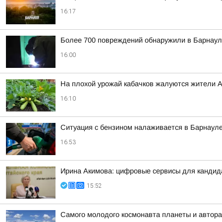
16:17
Более 700 повреждений обнаружили в Барнаул
16:00
На плохой урожай кабачков жалуются жители А
16:10
Ситуация с бензином налаживается в Барнаул
16:53
Ирина Акимова: цифровые сервисы для кандида
15:52
Самого молодого космонавта планеты и автора