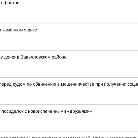
ет фонтан
в каменном ящике
у денег в Завьяловском районе
 перед судом по обвинению в мошенничестве при получении соц
х посиделок с новоиспеченными «друзьями»