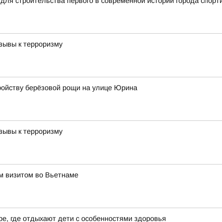
для строительства первого в современной истории города спорт
зывы к терроризму
ройству берёзовой рощи на улице Юрина
зывы к терроризму
им визитом во Вьетнаме
е, где отдыхают дети с особенностями здоровья