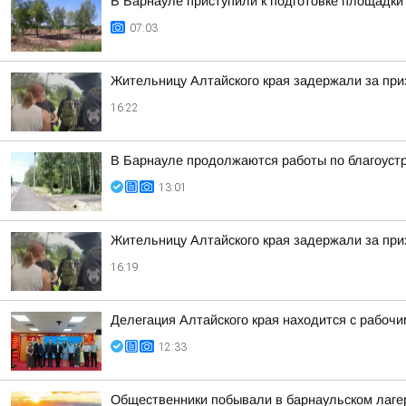
В Барнауле приступили к подготовке площадки 
07:03
Жительницу Алтайского края задержали за при
16:22
В Барнауле продолжаются работы по благоуст
13:01
Жительницу Алтайского края задержали за при
16:19
Делегация Алтайского края находится с рабоч
12:33
Общественники побывали в барнаульском лагер