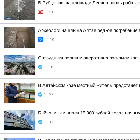
В Рубцовске на площади Ленина вновь работа
11:10
Археологи нашли на Алтае редкое погребение 
11:18
Сотрудники полиции оперативно раскрыли краж
13:04
В Алтайском крае местный житель предстанет
16:22
Бийчанин лишился 15 000 рублей после ночны
11:12