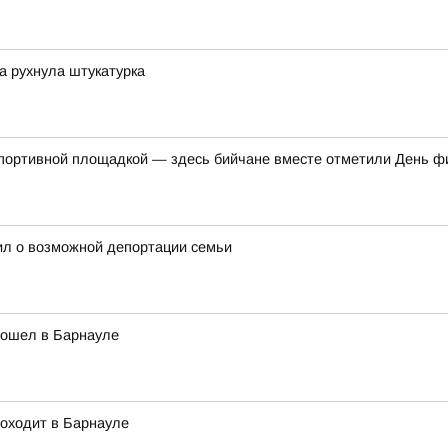
ка рухнула штукатурка
спортивной площадкой — здесь бийчане вместе отметили День ф
ил о возможной депортации семьи
рошел в Барнауле
роходит в Барнауле