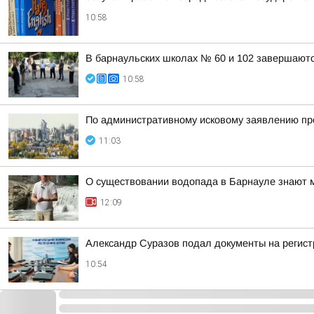
10:58
В барнаульских школах № 60 и 102 завершают
10:58
По административному исковому заявлению про
11:03
О существовании водопада в Барнауле знают мн
12:09
Александр Суразов подал документы на регис
10:54