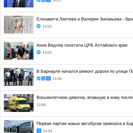
14:07
Елизавета Лаптева и Валерия Зиновьева - бро
14:03
Анна Ведлер посетила ЦРБ Алтайского края
14:03
В Барнауле начался ремонт дороги по улице 
13:58
Восьмилетнюю девочку, впавшую в кому после 
13:58
Первая партия новых автобусов приехала в Ба
13:54