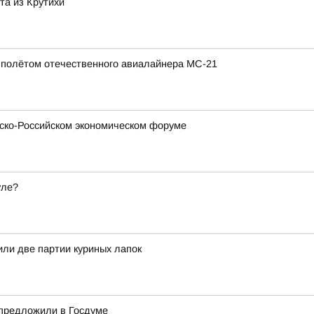
та из Крутихи
полётом отечественного авиалайнера МС-21
зско-Российском экономическом форуме
уле?
или две партии куриных лапок
 предложили в Госдуме