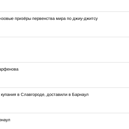
нзовые призёры первенства мира по джиу-джитсу
Парфенова
купания в Славгороде, доставили в Барнаул
рнаул