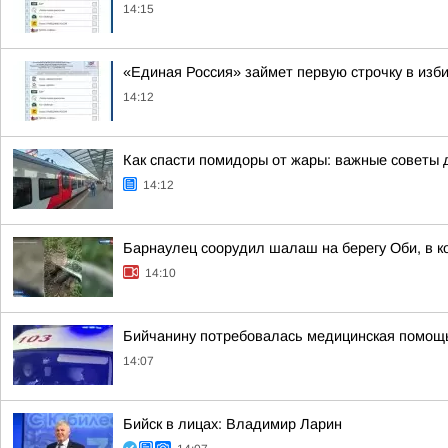
14:15
«Единая Россия» займет первую строчку в изб
14:12
Как спасти помидоры от жары: важные советы 
14:12
Барнаулец соорудил шалаш на берегу Оби, в к
14:10
Бийчанину потребовалась медицинская помощь
14:07
Бийск в лицах: Владимир Ларин