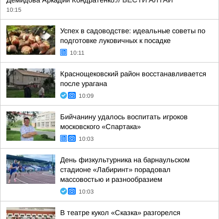
Демидова Аркадий Кондратенко.//
ВЕСТИ АЛТАЙ
10:15
Успех в садоводстве: идеальные советы по
подготовке луковичных к посадке
10:11
Краснощековский район восстанавливается
после урагана
10:09
Бийчанину удалось воспитать игроков
московского «Спартака»
10:03
День физкультурника на барнаульском
стадионе «Лабиринт» порадовал
массовостью и разнообразием
10:03
В театре кукол «Сказка» разгорелся