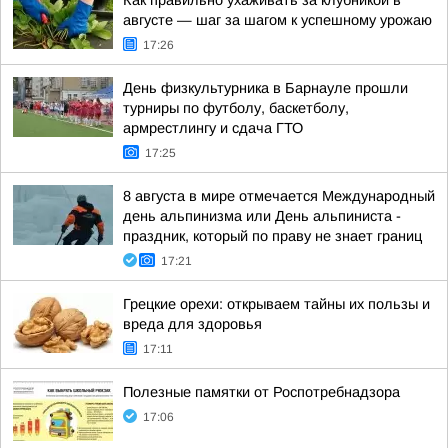
Как правильно ухаживать за клубникой в
августе — шаг за шагом к успешному урожаю
17:26
День физкультурника в Барнауле прошли
турниры по футболу, баскетболу,
армрестлингу и сдача ГТО
17:25
8 августа в мире отмечается Международный
день альпинизма или День альпиниста -
праздник, который по праву не знает границ
17:21
Грецкие орехи: открываем тайны их пользы и
вреда для здоровья
17:11
Полезные памятки от Роспотребнадзора
17:06