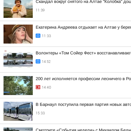
Скандал вокруг снятого на Алтае "Колобка" до
11:39
Екатерина Андреева отдыхает на Алтае у бере
11:33
Волонтеры «Том Сойер Фест» восстанавливают
14:52
200 лет исполняется профессии лесничего в Р
14:40
В Барнаул поступила первая партия новых ав
15:33
Смотрите «События недели» с Михаилом Бедна