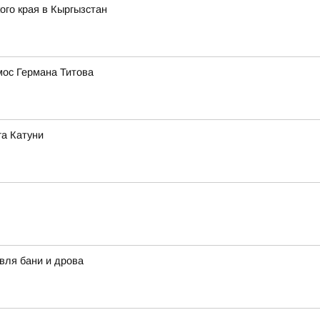
го края в Кыргызстан
мос Германа Титова
га Катуни
вля бани и дрова