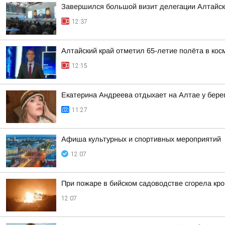
Завершился большой визит делегации Алтайско
12:37
Алтайский край отметил 65-летие полёта в кос
12:15
Екатерина Андреева отдыхает на Алтае у бере
11:27
Афиша культурных и спортивных мероприятий
12:07
При пожаре в бийском садоводстве сгорела кро
12:07