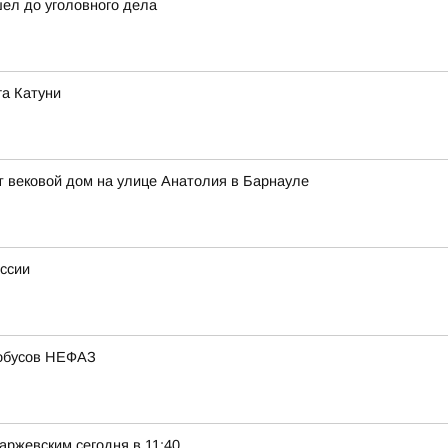
шел до уголовного дела
га Катуни
 вековой дом на улице Анатолия в Барнауле
оссии
тобусов НЕФАЗ
ржевским сегодня в 11:40