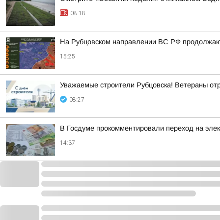
08:18
На Рубцовском направлении ВС РФ продолжают
15:25
Уважаемые строители Рубцовска! Ветераны от
08:27
В Госдуме прокомментировали переход на эле
14:37