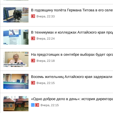
В годовщину полёта Германа Титова в его селе
Вчера, 22:33
В техникумах и колледжах Алтайского края пр
Вчера, 22:24
На предстоящих в сентябре выборах будет орг
Вчера, 22:18
Восемь жительниц Алтайского края задержали 
Вчера, 22:15
«Одно доброе дело в день»: история директо
Вчера, 22:15