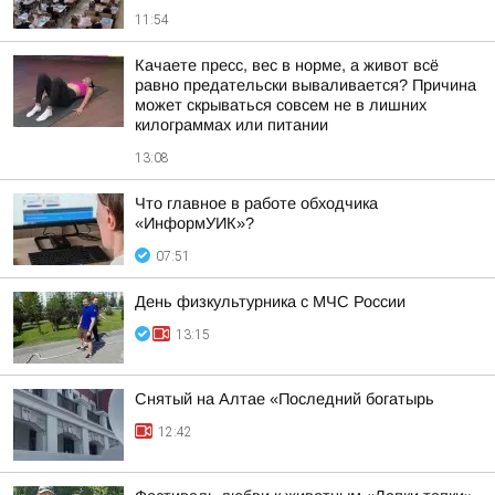
11:54
Качаете пресс, вес в норме, а живот всё
равно предательски вываливается? Причина
может скрываться совсем не в лишних
килограммах или питании
13:08
Что главное в работе обходчика
«ИнформУИК»?
07:51
День физкультурника с МЧС России
13:15
Снятый на Алтае «Последний богатырь
12:42