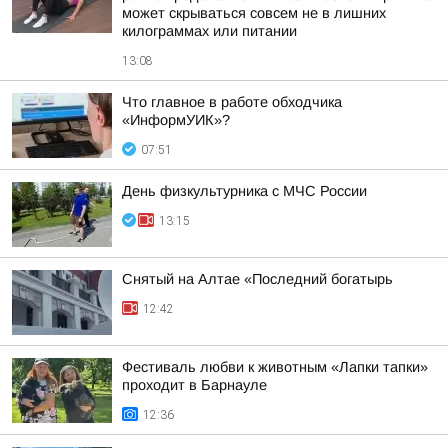
может скрываться совсем не в лишних
килограммах или питании
13:08
Что главное в работе обходчика
«ИнформУИК»?
07:51
День физкультурника с МЧС России
13:15
Снятый на Алтае «Последний богатырь
12:42
Фестиваль любви к животным «Лапки тапки»
проходит в Барнауле
12:36