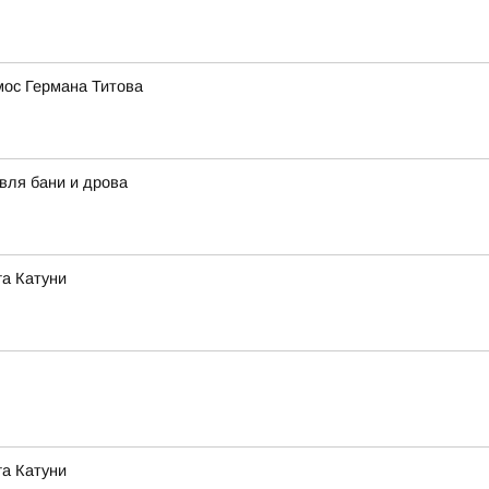
мос Германа Титова
вля бани и дрова
га Катуни
га Катуни