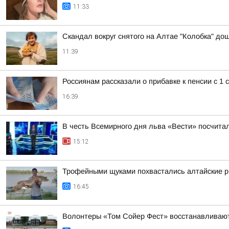
11:33
Скандал вокруг снятого на Алтае "Колобка" до
11:39
Россиянам рассказали о прибавке к пенсии с 1 
16:39
В честь Всемирного дня льва «Вести» посчитал
15:12
Трофейными щуками похвастались алтайские 
16:45
Волонтеры «Том Сойер Фест» восстанавливают