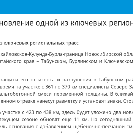
новление одной из ключевых регио
из ключевых региональных трасс
ихайловское-Кулунда-Бурла-граница Новосибирской обла
Алтайского края – Табунском, Бурлинском и Ключевск
защиты его от износа и разрушения в Табунском рай
время на участке с 361 по 370 км специалисты Северо-
фальтобетонной смеси переменной толщины. В ближа
ленном отрезке нанесут разметку и установят знаки. Ст
участке с 423 по 438 км, здесь будет уложено два нов
текущем сезоне обновят еще 11 км. На сегодняшний
иль основания с добавлением щебеночно-песчаной сме