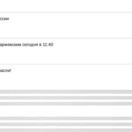
оссии
ржевским сегодня в 11:40
расли!