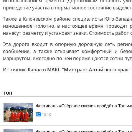
использованием цемента. Дорожникам осталось улож
приведение участка в нормативное состояние выделен
Также в Ключевском районе специалисты Юго-Западн
изношенное полотно, в настоящее время проводят ра
нанесут разметку и установят знаки. Стоимость работ 
Эта дорога входит в опорную дорожную сеть регио
сообщение, а также открывает комфортный и безо
маршрутом: ежегодно по ней перемещаются сотни пу
Источник:
Канал в МАКС "Минтранс Алтайского края"
ТОП
Фестиваль «Озёрские сказки» пройдёт в Тальме
15:10
Фестиваль «Озёрские сказки» пройдёт в Тальме