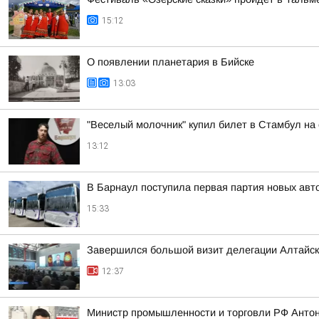
15:12
О появлении планетария в Бийске
13:03
"Веселый молочник" купил билет в Стамбул на
13:12
В Барнаул поступила первая партия новых ав
15:33
Завершился большой визит делегации Алтайско
12:37
Министр промышленности и торговли РФ Антон