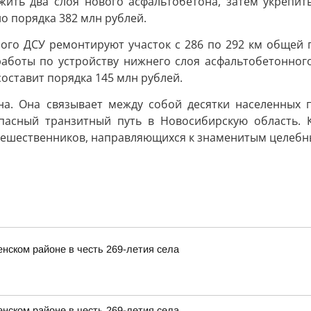
ить два слоя нового асфальтобетона, затем укрепить
о порядка 382 млн рублей.
ого ДСУ ремонтируют участок с 286 по 292 км общей 
боты по устройству нижнего слоя асфальтобетонного 
составит порядка 145 млн рублей.
на. Она связывает между собой десятки населенных 
пасный транзитный путь в Новосибирскую область. К
тешественников, направляющихся к знаменитым целебн
нском районе в честь 269-летия села
нском районе в честь 269-летия села