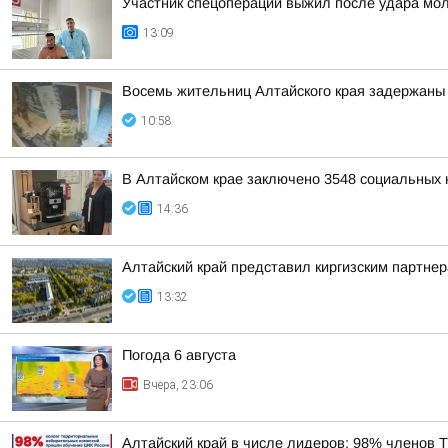
Участник спецоперации выжил после удара мол
13:09
Восемь жительниц Алтайского края задержаны 
10:58
В Алтайском крае заключено 3548 социальных к
14:36
Алтайский край представил киргизским партн
13:32
Погода 6 августа
Вчера, 23:06
Алтайский край в числе лидеров: 98% членов