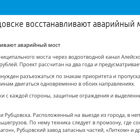
цовске восстанавливают аварийный 
вливают аварийный мост
ниципального моста через водоотводной канал Алейско
рублей. Проект рассчитан на два года и предусматрив
ынужден разъезжаться по знакам приоритета и пропуска
шинам двигаться одновременно в обоих направлениях.
ки с каждой стороны, защитные ограждения и выделенн
Рубцовска. Расположенный на выезде из города, в неп
льшегрузов. По нему техника следует в промзону, где
агон», Рубцовский завод запасных частей, «Литком» и др