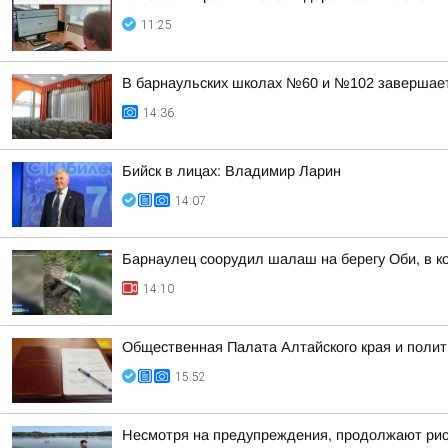
11:25
В барнаульских школах №60 и №102 завершае
14:36
Бийск в лицах: Владимир Ларин
14:07
Барнаулец соорудил шалаш на берегу Оби, в к
14:10
Общественная Палата Алтайского края и полит
15:52
Несмотря на предупреждения, продолжают риск