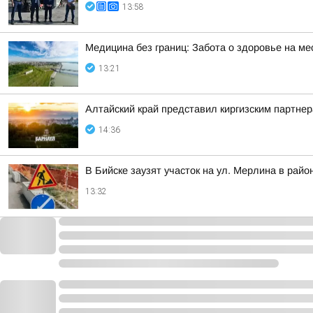
13:58
Медицина без границ: Забота о здоровье на ме
13:21
Алтайский край представил киргизским партн
14:36
В Бийске заузят участок на ул. Мерлина в рай
13:32