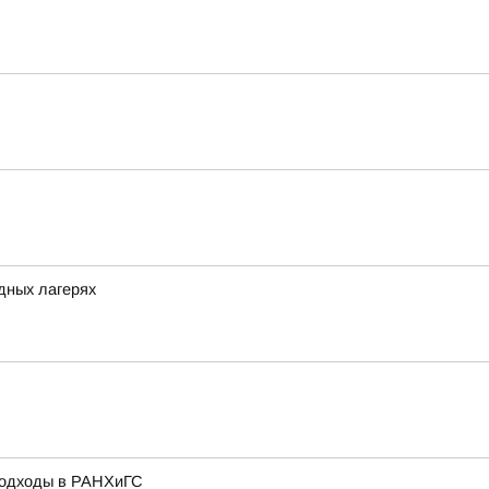
одных лагерях
подходы в РАНХиГС