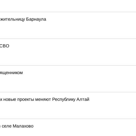
у жительницу Барнаула
 СВО
вященником
ак новые проекты меняют Республику Алтай
в селе Малахово