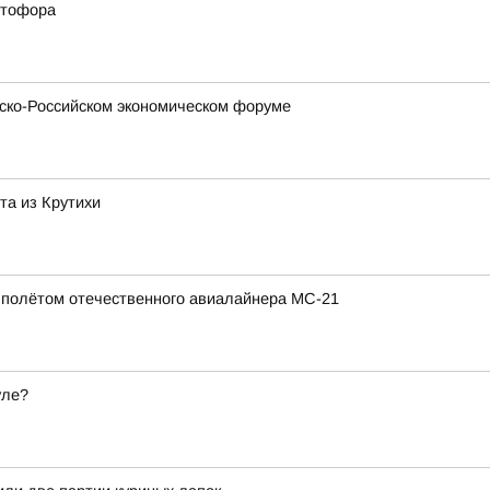
етофора
зско-Российском экономическом форуме
та из Крутихи
полётом отечественного авиалайнера МС-21
уле?