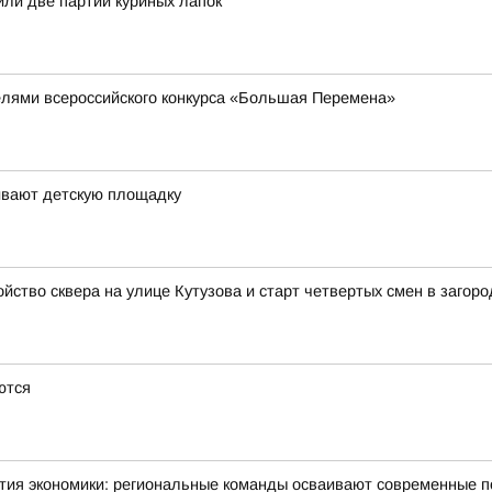
или две партии куриных лапок
елями всероссийского конкурса «Большая Перемена»
ивают детскую площадку
йство сквера на улице Кутузова и старт четвертых смен в загор
ются
тия экономики: региональные команды осваивают современные 