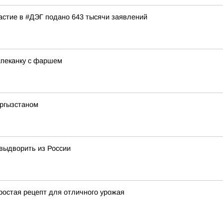
частие в #ДЭГ подано 643 тысячи заявлений
апеканку с фаршем
ыргызстаном
 выдворить из России
простая рецепт для отличного урожая