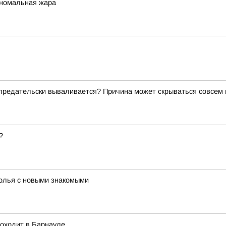
аномальная жара
о предательски вываливается? Причина может скрываться совсем
?
толья с новыми знакомыми
роходит в Барнауле