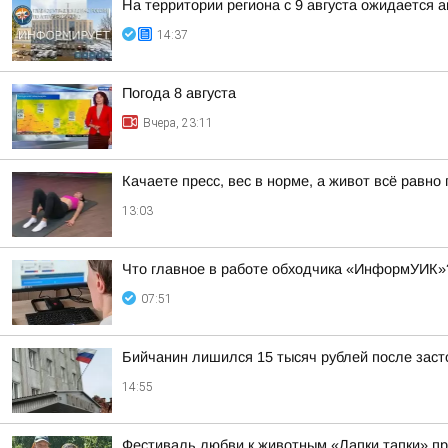
На территории региона с 9 августа ожидается 
14:37
Погода 8 августа
Вчера, 23:11
Качаете пресс, вес в норме, а живот всё равн
13:03
Что главное в работе обходчика «ИнформУИК»
07:51
Бийчанин лишился 15 тысяч рублей после зас
14:55
Фестиваль любви к животным «Лапки тапки» п