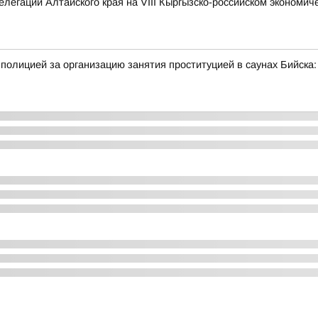
легации Алтайского края на VIII Кыргызско-российском экономи
полицией за организацию занятия проституцией в саунах Бийск