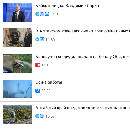
Бийск в лицах: Владимир Ларин
14:07
В Алтайском крае заключено 3548 социальных к
14:36
Барнаулец соорудил шалаш на берегу Оби, в к
14:10
Эскиз работы
22:00
Алтайский край представил киргизским партн
13:32