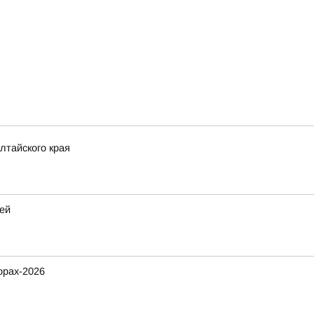
лтайского края
ей
орах-2026