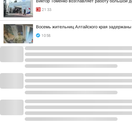
Виктор Томенко возглавляет работу большой де
21:33
Восемь жительниц Алтайского края задержаны 
10:58