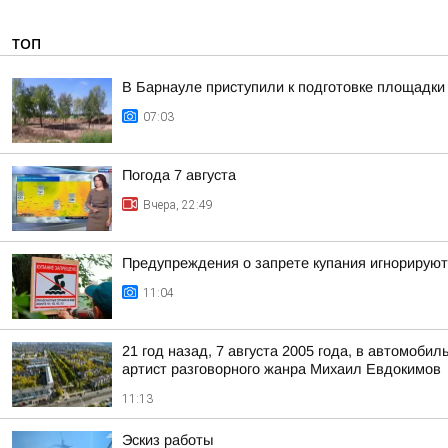
ТОП
В Барнауле приступили к подготовке площадки 
07:03
Погода 7 августа
Вчера, 22:49
Предупреждения о запрете купания игнорируют
11:04
21 год назад, 7 августа 2005 года, в автомоб
артист разговорного жанра Михаил Евдокимов
11:13
Эскиз работы