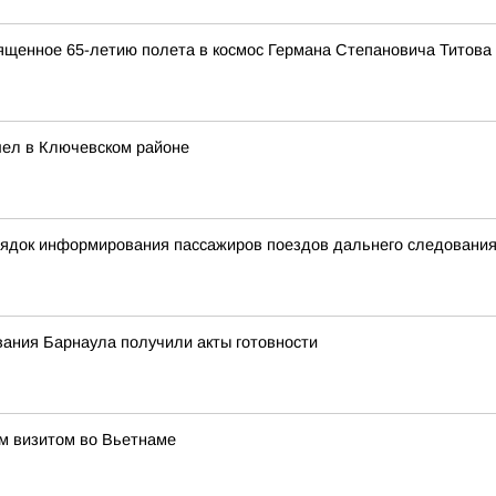
ященное 65-летию полета в космос Германа Степановича Титова
шел в Ключевском районе
орядок информирования пассажиров поездов дальнего следовани
ания Барнаула получили акты готовности
им визитом во Вьетнаме