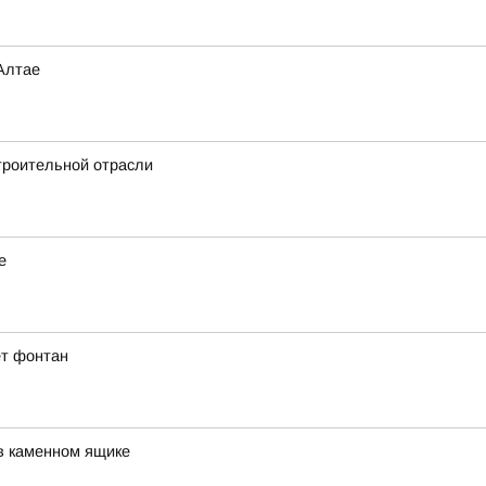
Алтае
троительной отрасли
е
ет фонтан
в каменном ящике