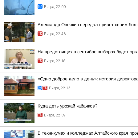
Вчера, 22:00
Александр Овечкин передал привет своим боле
Вчера, 22:46
На предстоящих в сентябре выборах будет орг
Вчера, 22:18
«Одно доброе дело в день»: история директо
Вчера, 22:15
Куда деть урожай кабачков?
Вчера, 22:39
В техникумах и колледжах Алтайского края пр