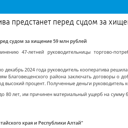
ива предстанет перед судом за хище
еред судом за хищение 59 млн рублей
инению 47-летней руководительницы торгово-потреб
 по декабрь 2024 года руководитель кооператива решила
лям Благовещенского района заключать договоры о до
под высокий процент. Полученные деньги руководитель 
до 80 лет, им причинен материальный ущерб на сумму б
лтайского края и Республики Алтай"