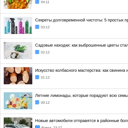
04:11
Секреты долговременной чистоты: 5 простых 
03:12
Садовые находки: как выброшенные цветы ста
02:12
Искусство колбасного мастерства: как свинина 
01:12
Летние лимонады, которые порадуют всю сем
00:12
Новые автомобили отправятся в районные бол
Вчера, 23:27