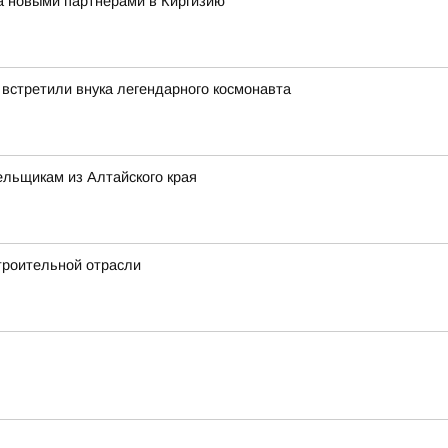
за новыми партнёрами в Киргизию
 встретили внука легендарного космонавта
льщикам из Алтайского края
троительной отрасли