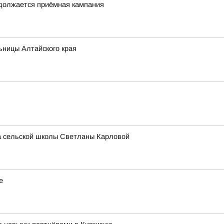
одолжается приёмная кампания
ьницы Алтайского края
ра сельской школы Светланы Карловой
е