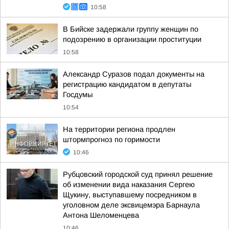
10:58
В Бийске задержали группу женщин по
подозрению в организации проституции
10:58
Александр Суразов подал документы на
регистрацию кандидатом в депутаты
Госдумы
10:54
На территории региона продлен
штормпрогноз по горимости
10:46
Рубцовский городской суд принял решение
об изменении вида наказания Сергею
Щукину, выступавшему посредником в
уголовном деле эксвицемэра Барнаула
Антона Шеломенцева
10:46