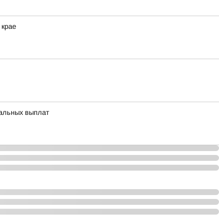
 крае
иальных выплат