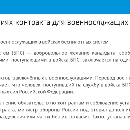
иях контракта для военнослужащих 
военнослужащих в войсках беспилотных систем
стем (БПС) — добровольное желание кандидата, соо
ими, поступающими в войска БПС, заключается на один
ктов, заключённых с военнослужащими. Перевод военн
ачает, что человек, поступивший на службу в войска БПС
нных сил Российской Федерации.
нение обязательств по контрактам и соблюдение устан
тракта, министр обороны России подготовил дополнит
азделения или части без их согласия. Также устанавл