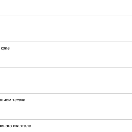
 крае
звием тесака
ивного квартала