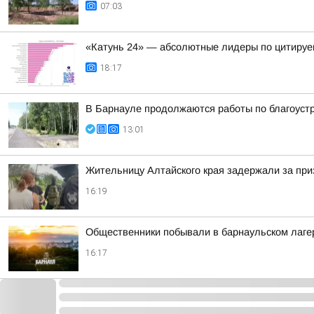
07:03
«Катунь 24» — абсолютные лидеры по цитируе
18:17
В Барнауле продолжаются работы по благоуст
13:01
Жительницу Алтайского края задержали за при
16:19
Общественники побывали в барнаульском лагер
16:17