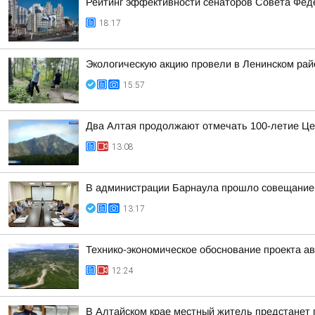
Рейтинг эффективности сенаторов Совета Феде
18:17
Экологическую акцию провели в Ленинском рай
15:57
Два Алтая продолжают отмечать 100-летие Це
13:08
В администрации Барнаула прошло совещание п
13:17
Технико-экономическое обоснование проекта ав
12:24
В Алтайском крае местный житель предстанет