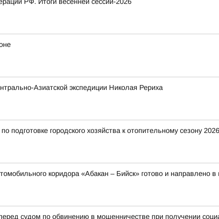
рации РФ. Итоги весенней сессии-2026
оне
нтрально-Азиатской экспедиции Николая Рериха
о подготовке городского хозяйства к отопительному сезону 2026
томобильного коридора «Абакан – Бийск» готово и направлено в
 перед судом по обвинению в мошенничестве при получении соц