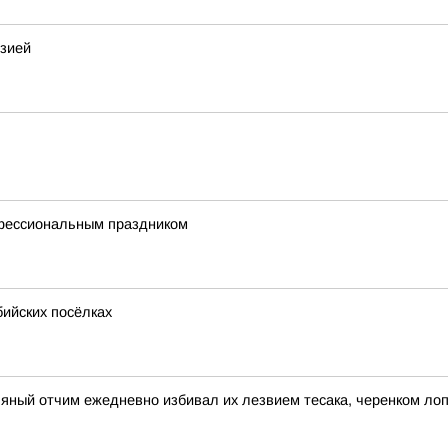
изией
офессиональным праздником
бийских посёлках
ьяный отчим ежедневно избивал их лезвием тесака, черенком ло