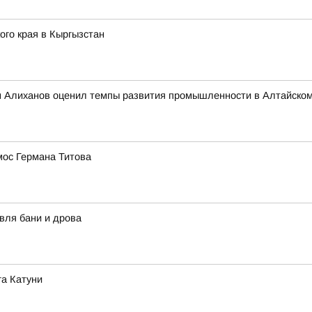
го края в Кыргызстан
 Алиханов оценил темпы развития промышленности в Алтайском
мос Германа Титова
вля бани и дрова
га Катуни