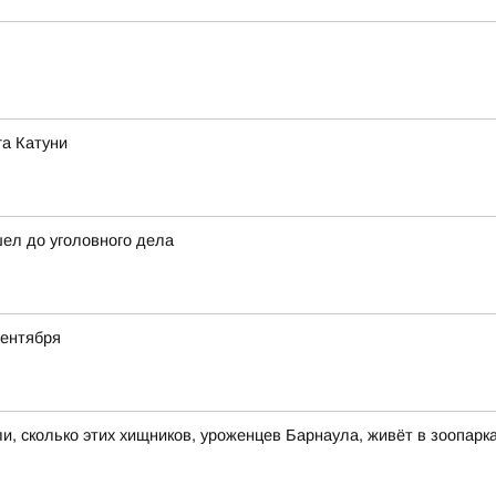
га Катуни
шел до уголовного дела
сентября
и, сколько этих хищников, уроженцев Барнаула, живёт в зоопарк