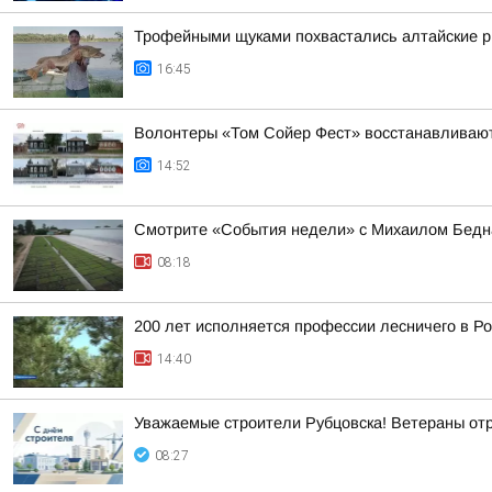
Трофейными щуками похвастались алтайские 
16:45
Волонтеры «Том Сойер Фест» восстанавливают
14:52
Смотрите «События недели» с Михаилом Бедна
08:18
200 лет исполняется профессии лесничего в Р
14:40
Уважаемые строители Рубцовска! Ветераны от
08:27