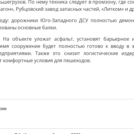
льшегрузов. По нему техника следует в промзону, где
агон», Рубцовский завод запасных частей, «Литком» и др
году: дорожники Юго-Западного ДСУ полностью демо
рованы основные балки.
. На объекте уложат асфальт, установят барьерное 
емя сооружение будет полностью готово к вводу в э
дприятиями. Также это снизит логистические издер
ст комфортные условия для пешеходов.
оне