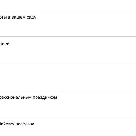
соты в вашем саду
изией
офессиональным праздником
бийских посёлках