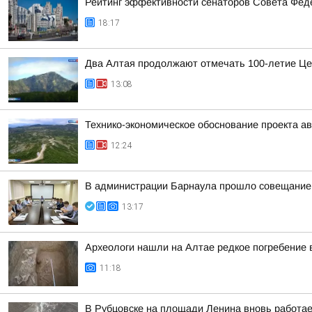
Рейтинг эффективности сенаторов Совета Феде
18:17
Два Алтая продолжают отмечать 100-летие Це
13:08
Технико-экономическое обоснование проекта ав
12:24
В администрации Барнаула прошло совещание п
13:17
Археологи нашли на Алтае редкое погребение 
11:18
В Рубцовске на площади Ленина вновь работа