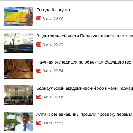
Погода 6 августа
Вчера, 23:06
В центральной части Барнаула приступили к ре
Вчера, 22:39
Научная экспедиция по объектам будущего г
Вчера, 22:54
Барнаульский академический хор имени Тарнец
Вчера, 23:06
Алтайские авиашины прошли проверку первым 
Вчера, 22:27