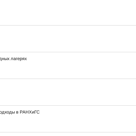
одных лагерях
подходы в РАНХиГС