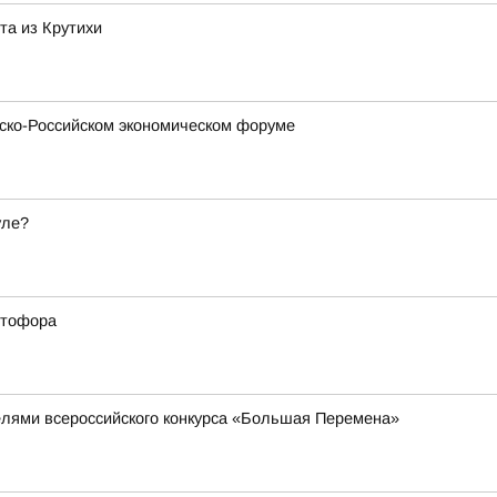
та из Крутихи
зско-Российском экономическом форуме
уле?
етофора
елями всероссийского конкурса «Большая Перемена»