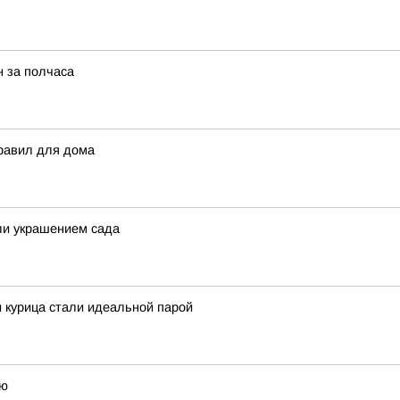
н за полчаса
правил для дома
ли украшением сада
и курица стали идеальной парой
ью