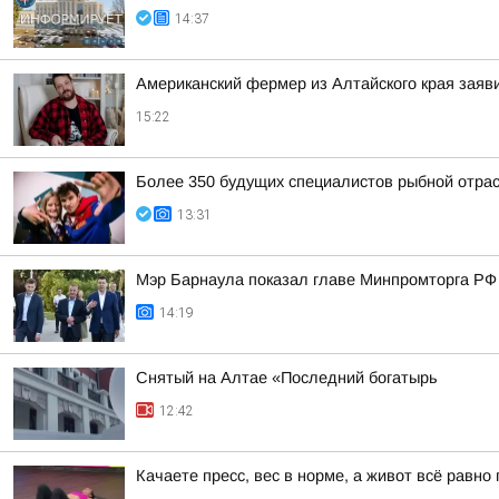
14:37
Американский фермер из Алтайского края заяв
15:22
Более 350 будущих специалистов рыбной отра
13:31
Мэр Барнаула показал главе Минпромторга РФ 
14:19
Снятый на Алтае «Последний богатырь
12:42
Качаете пресс, вес в норме, а живот всё равн