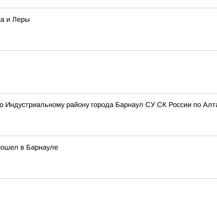
са и Леры
 Индустриальному району города Барнаул СУ СК России по Алта
рошел в Барнауле