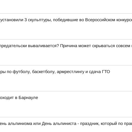
становили 3 скульптуры, победившие во Всероссийском конкурсе
о предательски вываливается? Причина может скрываться совсем
ры по футболу, баскетболу, армрестлингу и сдача ГТО
роходит в Барнауле
нь альпинизма или День альпиниста - праздник, который по прав