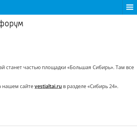
 форум
тай станет частью площадки «Большая Сибирь». Там все
а нашем сайте
vestialtai.ru
в разделе «Сибирь 24».