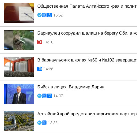
Общественная Палата Алтайского края и полит
15:52
Барнаулец соорудил шалаш на берегу Оби, в к
14:10
В барнаульских школах №60 и №102 завершае
14:36
Бийск в лицах: Владимир Ларин
14:07
Алтайский край представил киргизским партн
13:32