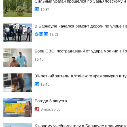
Сильный ураган прошелся по Завьяловскому и
16:37
В Барнауле начался ремонт дороги по улице 
13:58
Боец СВО, пострадавший от удара молнии в Го
16:40
39-летний житель Алтайского края закурил в 
13:46
Погода 6 августа
Вчера, 23:06
К новому учебному году в Барнауле планирует