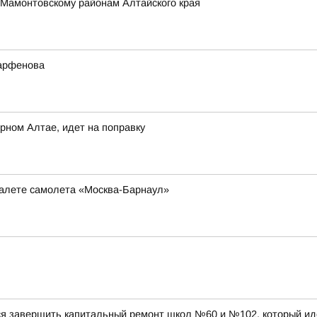
 Мамонтовскому районам Алтайского края
Парфенова
рном Алтае, идет на поправку
туалете самолета «Москва-Барнаул»
ся завершить капитальный ремонт школ №60 и №102, который ид