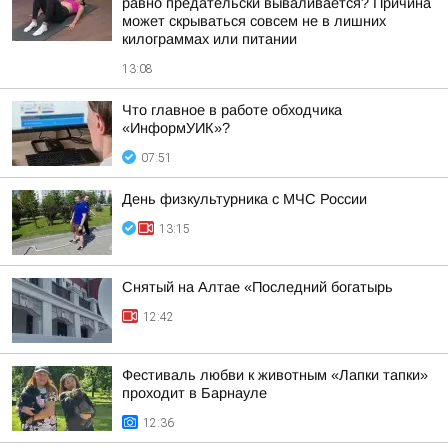
равно предательски вываливается? Причина
может скрываться совсем не в лишних
килограммах или питании
13:08
Что главное в работе обходчика
«ИнформУИК»?
07:51
День физкультурника с МЧС России
13:15
Снятый на Алтае «Последний богатырь
12:42
Фестиваль любви к животным «Лапки тапки»
проходит в Барнауле
12:36