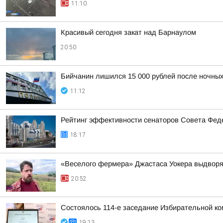
11:10
Красивый сегодня закат над Барнаулом
20:50
Бийчанин лишился 15 000 рублей после ночны
11:12
Рейтинг эффективности сенаторов Совета Феде
18:17
«Веселого фермера» Джастаса Уокера выдворяю
20:52
Состоялось 114-е заседание Избирательной ко
19:13