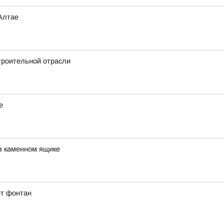
Алтае
троительной отрасли
е
в каменном ящике
ет фонтан