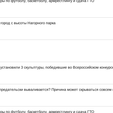
ры по футболу, баскетболу, армрестлингу и сдача ГТО
город с высоты Нагорного парка
становили 3 скульптуры, победившие во Всероссийском конкурсе
о предательски вываливается? Причина может скрываться совсем
ры по футболу, баскетболу, армрестлингу и сдача ГТО