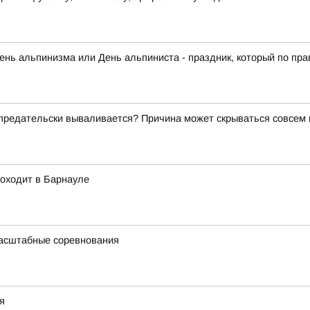
нь альпинизма или День альпиниста - праздник, который по прав
о предательски вываливается? Причина может скрываться совсем
роходит в Барнауле
масштабные соревнования
я