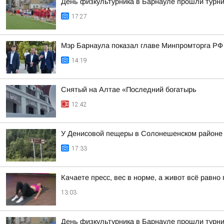
День физкультурника в Барнауле прошли турни
17:27
Мэр Барнаула показал главе Минпромторга РФ 
14:19
Снятый на Алтае «Последний богатырь
12:42
У Денисовой пещеры в Солонешенском районе у
17:33
Качаете пресс, вес в норме, а живот всё равн
13:03
День физкультурника в Барнауле прошли турни