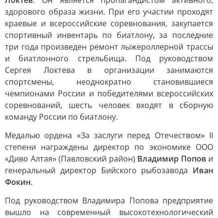
Локтев
. Он является пропагандистом активного,
здорового образа жизни. При его участии проходят
краевые и всероссийские соревнования, закупается
спортивный инвентарь по биатлону, за последние
три года произведен ремонт лыжероллерной трассы
и биатлонного стрельбища. Под руководством
Сергея Локтева в организации занимаются
спортсмены, неоднократно становившиеся
чемпионами России и победителями всероссийских
соревнований, шесть человек входят в сборную
команду России по биатлону.
Медалью ордена «За заслуги перед Отечеством» II
степени награждены директор по экономике ООО
«Диво Алтая» (Павловский район)
Владимир Попов
и
генеральный директор Бийского рыбозавода
Иван
Фокин
.
Под руководством Владимира Попова предприятие
вышло на современный высокотехнологический