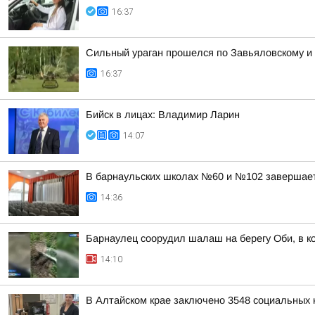
16:37
Сильный ураган прошелся по Завьяловскому и
16:37
Бийск в лицах: Владимир Ларин
14:07
В барнаульских школах №60 и №102 завершае
14:36
Барнаулец соорудил шалаш на берегу Оби, в к
14:10
В Алтайском крае заключено 3548 социальных к