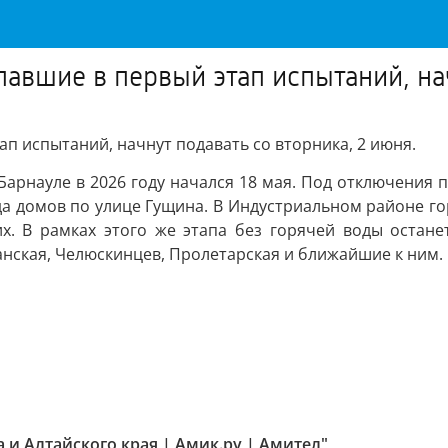
авшие в первый этап испытаний, нач
п испытаний, начнут подавать со вторника, 2 июня.
Барнауле в 2026 году начался 18 мая. Под отключения 
а домов по улице Гущина. В Индустриальном районе гор
их. В рамках этого же этапа без горячей воды остане
анская, Челюскинцев, Пролетарская и ближайшие к ним.
а и Алтайского края | Амик.ру | Амител"