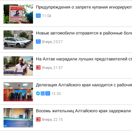
Предупреждения о запрете купания игнорируют
11:04
Новые автомобили отправятся в районные бол
Вчера, 23:27
На Алтае наградили лучших представителей с
Вчера, 21:57
Делегация Алтайского края находится с рабоч
12:33
Восемь жительниц Алтайского края задержали 
Вчера, 22:15