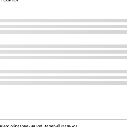
ет фонтан
ысшего образования РФ Валерий Фальков