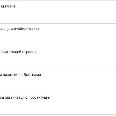
 бийчане
ьницы Алтайского края
троительной отрасли
им визитом во Вьетнаме
за организацию проституции