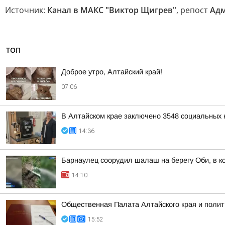
Источник:
Канал в МАКС "Виктор Щигрев"
, репост
Адм
ТОП
Доброе утро, Алтайский край!
07:06
В Алтайском крае заключено 3548 социальных к
14:36
Барнаулец соорудил шалаш на берегу Оби, в к
14:10
Общественная Палата Алтайского края и полит
15:52