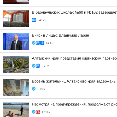
В барнаульских школах №60 и №102 завершае
14:36
Бийск в лицах: Владимир Ларин
14:07
Алтайский край представил киргизским партн
13:32
Восемь жительниц Алтайского края задержаны 
10:58
Несмотря на предупреждения, продолжают риск
16:33