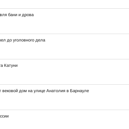
вля бани и дрова
шел до уголовного дела
га Катуни
 вековой дом на улице Анатолия в Барнауле
оссии