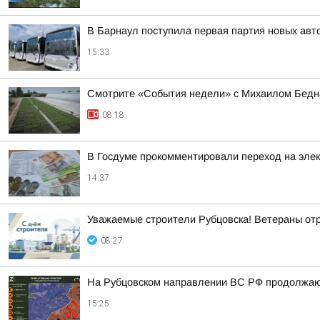
В Барнаул поступила первая партия новых ав
15:33
Смотрите «События недели» с Михаилом Бедна
08:18
В Госдуме прокомментировали переход на эле
14:37
Уважаемые строители Рубцовска! Ветераны от
08:27
На Рубцовском направлении ВС РФ продолжают
15:25