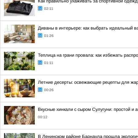
Как правильно ухаживать за спортивной одежд
02:11
Диваны в интерьере: как выбрать идеальный в
01:26
Теплица на грани провала: как избежать рас
01:11
Летние десерты: освежающие рецепты для жар
00:26
Вкусные хинкали с сыром Сулугуни: простой и 
00:12
В Ленинском районе Барнаула прошла экологич