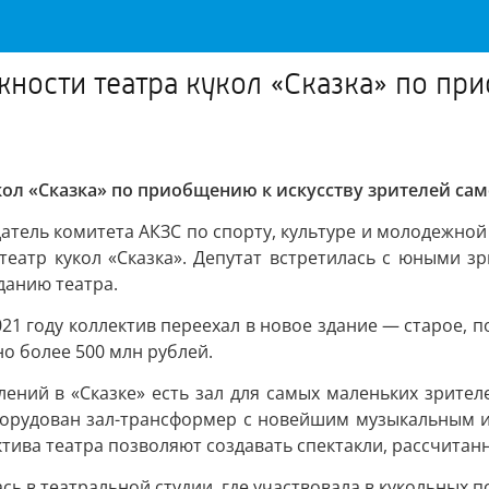
ности театра кукол «Сказка» по при
ол «Сказка» по приобщению к искусству зрителей сам
атель комитета АКЗС по спорту, культуре и молодежной
театр кукол «Сказка». Депутат встретилась с юными з
зданию театра.
2021 году коллектив переехал в новое здание — старое, 
о более 500 млн рублей.
ний в «Сказке» есть зал для самых маленьких зрителе
 оборудован зал-трансформер с новейшим музыкальным 
ктива театра позволяют создавать спектакли, рассчитан
сь в театральной студии, где участвовала в кукольных п