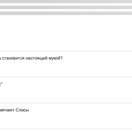
а становится настоящей мукой?
с"
тмечают Спасы