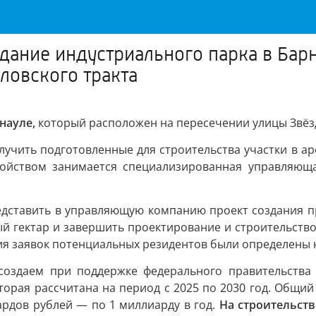
дание индустриального парка в Бар
ловского тракта
науле,
который расположен на пересечении улицы Звёзд
лучить подготовленные для строительства участки в а
ройством занимается специализированная управляюща
редставить в управляющую компанию проект создания 
 гектар и завершить проектирование и строительство в
ния заявок потенциальных резидентов были определены 
 создаем при поддержке федерального правительств
оторая рассчитана на период с 2025 по 2030 год. Общи
рдов рублей — по 1 миллиарду в год.
На строительст