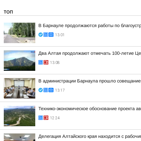
ТОП
В Барнауле продолжаются работы по благоуст
13:01
Два Алтая продолжают отмечать 100-летие Це
13:08
В администрации Барнаула прошло совещание п
13:17
Технико-экономическое обоснование проекта ав
12:24
Делегация Алтайского края находится с рабоч