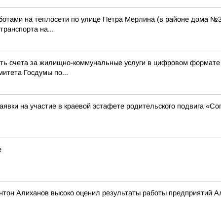
отами на теплосети по улице Петра Мерлина (в районе дома №38),
ранспорта на...
чать счета за жилищно-коммунальные услуги в цифровом формате 
итета Госдумы по...
заявки на участие в краевой эстафете родительского подвига «С
е
тон Алиханов высоко оценил результаты работы предприятий Алт