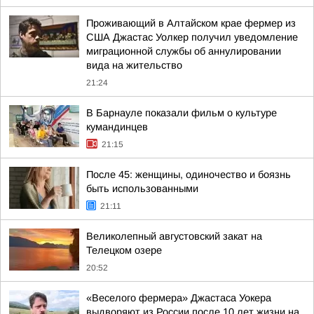
Проживающий в Алтайском крае фермер из
США Джастас Уолкер получил уведомление
миграционной службы об аннулировании
вида на жительство
21:24
В Барнауле показали фильм о культуре
кумандинцев
21:15
После 45: женщины, одиночество и боязнь
быть использованными
21:11
Великолепный августовский закат на
Телецком озере
20:52
«Веселого фермера» Джастаса Уокера
выдворяют из России после 10 лет жизни на