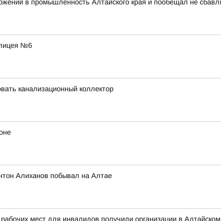
ожений в промышленность Алтайского края и пообещал не сбавл
 лицея №6
вать канализационный коллектор
оне
нтон Алиханов побывал на Алтае
 рабочих мест для инвалидов получили организации в Алтайском