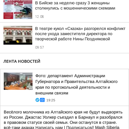
В Бийске за неделю сразу 3 женщины
столкнулись с мошенническими схемами
12:08
В театре кукол «Сказка» разгорелся конфликт
после ухода заместителя директора по
творческой работе Нины Поздняковой
09:57
ЛЕНТА НОВОСТЕЙ
Фото: департамент Администрации
Губернатора и Правительства Алтайского
края по протокольной деятельности и
внешним связям
19:25
Весёлого молочника из Алтайского края не будут выдворять
из России. Джастас Уолкер съездил в Барнаул и разобрался
в правовом статусе своей семьи. Они останутся в стране.
всё-таки ахахах
Написать нам
|
Подписаться
//
Mash Siberia