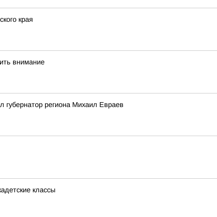
кого края
тить внимание
л губернатор региона Михаил Евраев
кадетские классы