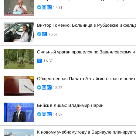
17:31
Виктор Томенко: Больница в Рубцовске и фель
16:37
Сильный ураган прошелся по Завьяловскому и
16:37
Общественная Палата Алтайского края и полит
15:52
Бийск в лицах: Владимир Ларин
14:07
К новому учебному году в Барнауле планирует