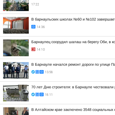
17:22
В барнаульских школах №60 и №102 завершае
14:36
Барнаулец соорудил шалаш на берегу Оби, в к
14:10
В Барнауле начался ремонт дороги по улице 
13:58
70 лет Дню строителя: в Барнауле чествовали
18:11
В Алтайском крае заключено 3548 социальных к